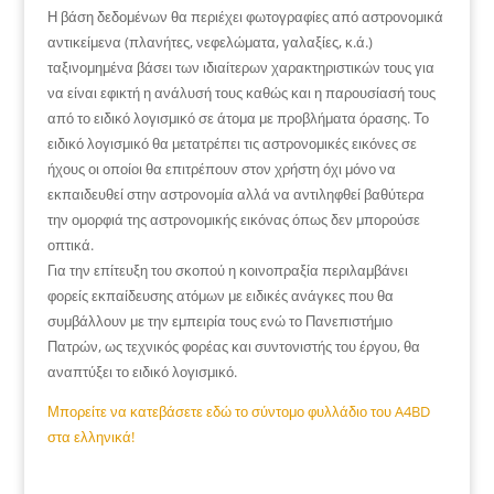
Η βάση δεδομένων θα περιέχει φωτογραφίες από αστρονομικά
αντικείμενα (πλανήτες, νεφελώματα, γαλαξίες, κ.ά.)
ταξινομημένα βάσει των ιδιαίτερων χαρακτηριστικών τους για
να είναι εφικτή η ανάλυσή τους καθώς και η παρουσίασή τους
από το ειδικό λογισμικό σε άτομα με προβλήματα όρασης. Το
ειδικό λογισμικό θα μετατρέπει τις αστρονομικές εικόνες σε
ήχους οι οποίοι θα επιτρέπουν στον χρήστη όχι μόνο να
εκπαιδευθεί στην αστρονομία αλλά να αντιληφθεί βαθύτερα
την ομορφιά της αστρονομικής εικόνας όπως δεν μπορούσε
οπτικά.
Για την επίτευξη του σκοπού η κοινοπραξία περιλαμβάνει
φορείς εκπαίδευσης ατόμων με ειδικές ανάγκες που θα
συμβάλλουν με την εμπειρία τους ενώ το Πανεπιστήμιο
Πατρών, ως τεχνικός φορέας και συντονιστής του έργου, θα
αναπτύξει το ειδικό λογισμικό.
Μπορείτε να κατεβάσετε εδώ το σύντομο φυλλάδιο του A4BD
στα ελληνικά!