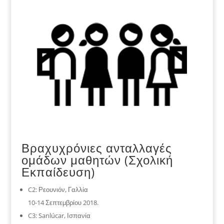
Βραχυχρόνιες ανταλλαγές
ομάδων μαθητών (Σχολική
Εκπαίδευση)
C2: Ρεουνιόν, Γαλλία
10-14 Σεπτεμβρίου 2018.
C3: Sanlúcar, Ισπανία