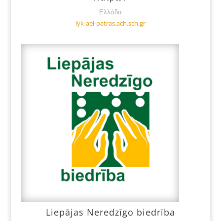
Ελλάδα
lyk-aei-patras.ach.sch.gr
Liepājas Neredzīgo biedrība