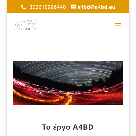
+302610996440
a4bd@a4bd.eu
Το έργο A4BD