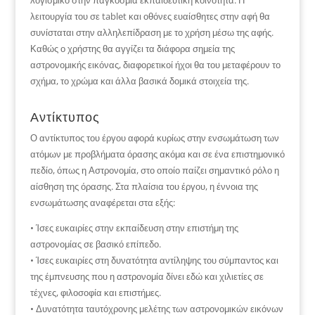
λογισμικό στην παγκόσμια εκπαιδευτική κοινότητα. Η
λειτουργία του σε tablet και οθόνες ευαίσθητες στην αφή θα
συνίσταται στην αλληλεπίδραση με το χρήση μέσω της αφής.
Καθώς ο χρήστης θα αγγίζει τα διάφορα σημεία της
αστρονομικής εικόνας, διαφορετικοί ήχοι θα του μεταφέρουν το
σχήμα, το χρώμα και άλλα βασικά δομικά στοιχεία της.
Αντίκτυπος
Ο αντίκτυπος του έργου αφορά κυρίως στην ενσωμάτωση των
ατόμων με προβλήματα όρασης ακόμα και σε ένα επιστημονικό
πεδίο, όπως η Αστρονομία, στο οποίο παίζει σημαντικό ρόλο η
αίσθηση της όρασης. Στα πλαίσια του έργου, η έννοια της
ενσωμάτωσης αναφέρεται στα εξής:
• Ίσες ευκαιρίες στην εκπαίδευση στην επιστήμη της
αστρονομίας σε βασικό επίπεδο.
• Ίσες ευκαιρίες στη δυνατότητα αντίληψης του σύμπαντος και
της έμπνευσης που η αστρονομία δίνει εδώ και χιλιετίες σε
τέχνες, φιλοσοφία και επιστήμες.
• Δυνατότητα ταυτόχρονης μελέτης των αστρονομικών εικόνων