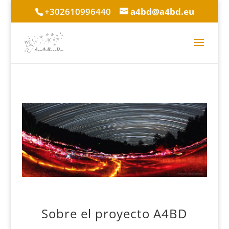
+302610996440
a4bd@a4bd.eu
Sobre el proyecto A4BD