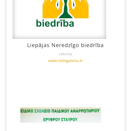
Liepājas Neredzīgo biedrība
Letonia
www.redzigaismu.lv